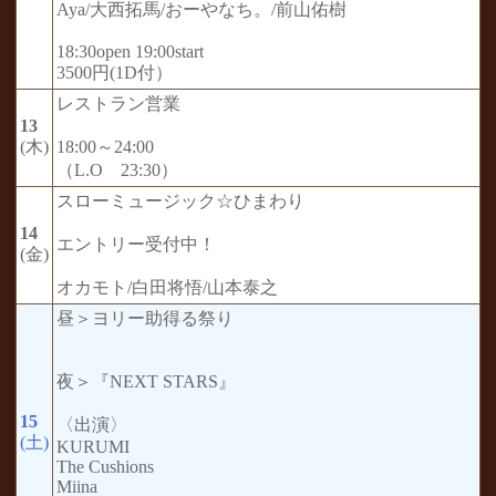
Aya/大西拓馬/おーやなち。/前山佑樹
18:30open 19:00start
3500円(1D付）
レストラン営業
13
(木)
18:00～24:00
（L.O 23:30）
スローミュージック☆ひまわり
14
エントリー受付中！
(金)
オカモト/白田将悟/山本泰之
昼＞ヨリー助得る祭り
夜＞『NEXT STARS』
15
〈出演〉
(土)
KURUMI
The Cushions
Miina