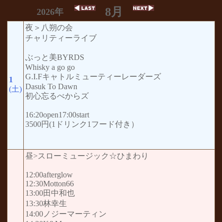
8月
2026年
夜＞八朔の会
チャリティーライブ
ぶっと美BYRDS
Whisky a go go
G.I.Fキャトルミューティーレーダーズ
1
Dasuk To Dawn
(土)
初心忘るべからズ
16:20open17:00start
3500円(1ドリンク1フード付き）
昼>スローミュージック☆ひまわり
12:00afterglow
12:30Motton66
13:00田中和也
13:30林幸生
14:00ノジーマーティン