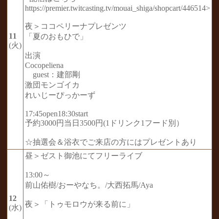
https://premier.twitcasting.tv/mouai_shiga/shopcart/446514>
夜＞ココペリーナプレゼンツ
11
「夏のおもひで」
(火)
出演
Cocopeliena
guest：建部剛
激団モンゴイカ
れいじーぴっかーず
17:45open18:30start
予約3000円当日3500円(1ドリンク1フード別）
☆抽選会＆浴衣でご来店の方にはプレゼントあり
昼＞ゼスト御池にてフリーライブ
13:00～
前山佑樹/おーやなち。/大西拓馬/Aya
12
夜＞「トゥモロウが来る前に」
(水)