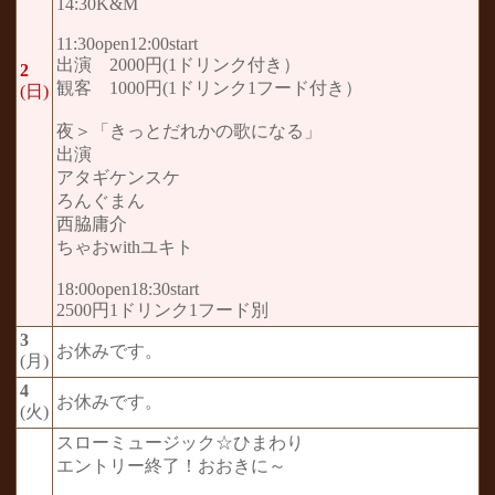
14:30K&M
11:30open12:00start
出演 2000円(1ドリンク付き）
2
観客 1000円(1ドリンク1フード付き）
(日)
夜＞「きっとだれかの歌になる」
出演
アタギケンスケ
ろんぐまん
西脇庸介
ちゃおwithユキト
18:00open18:30start
2500円1ドリンク1フード別
3
お休みです。
(月)
4
お休みです。
(火)
スローミュージック☆ひまわり
エントリー終了！おおきに～