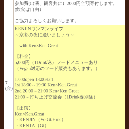
参加費(出演、観客共に）2000円全額寄付します。
(飲食は自由）
ご協力よろしくお願いします。
KENJINワンマンライブ
～京都の夜に逢いましょう～
with Ken×Ken.Great
【料金】
5,000円（1Drink込）フードメニューあり
（Vegan対応のフード販売もあります。）
17:00open 18:00start
7
1st 18:00～19:30 Ken×Ken.Great
(金)
2nd 20:00～21:00 Ken×Ken.Great
21:00～打ち上げ交流会（1Drink要別途）
【出演】
Ken×Ken.Great
・KENJIN（Vo.Gt.Hmc）
・KENTA（Gt）