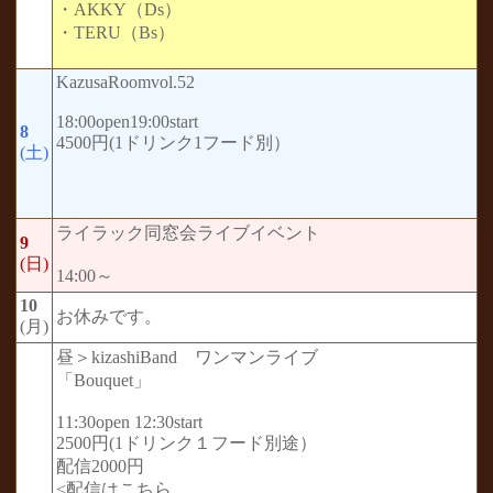
・AKKY（Ds）
・TERU（Bs）
KazusaRoomvol.52
18:00open19:00start
8
4500円(1ドリンク1フード別）
(土)
ライラック同窓会ライブイベント
9
(日)
14:00～
10
お休みです。
(月)
昼＞kizashiBand ワンマンライブ
「Bouquet」
11:30open 12:30start
2500円(1ドリンク１フード別途）
配信2000円
<配信はこちら