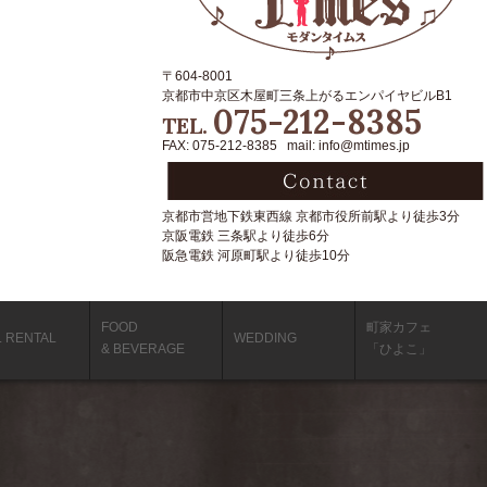
〒604-8001
京都市中京区木屋町三条上がるエンパイヤビルB1
075-212-8385
TEL.
FAX: 075-212-8385 mail: info@mtimes.jp
京都市営地下鉄東西線 京都市役所前駅より徒歩3分
京阪電鉄 三条駅より徒歩6分
阪急電鉄 河原町駅より徒歩10分
FOOD
町家カフェ
L RENTAL
WEDDING
& BEVERAGE
「ひよこ」