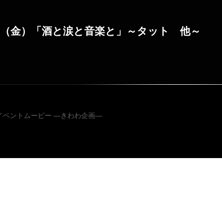
0日（金）「酒と涙と音楽と」～タット 他～
投稿ナビゲ
3 イベントムービー ―きわわ企画―