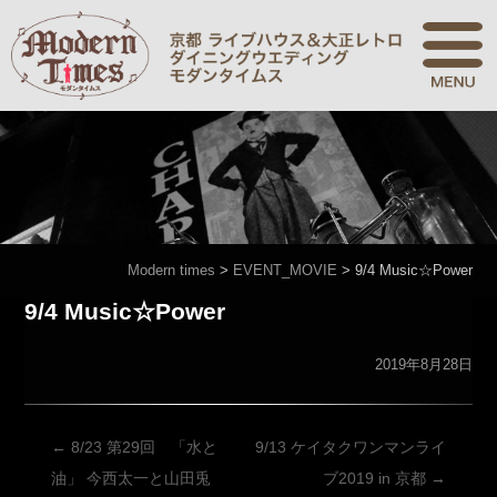
Modern times
>
EVENT_MOVIE
>
9/4 Music☆Power
9/4 Music☆Power
2019年8月28日
投
←
8/23 第29回 「水と
9/13 ケイタクワンマンライ
稿
油」 今西太一と山田兎
ブ2019 in 京都
→