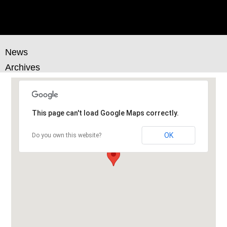
ナ
ビ
ゲ
ー
News
シ
Archives
ョ
ン
This page can't load Google Maps correctly.
OK
Do you own this website?