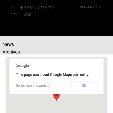
投
←
チキンナゲッツワンマン
OKASONIC
→
稿
ツアー_京都
ナ
ビ
ゲ
ー
News
シ
Archives
ョ
ン
This page can't load Google Maps correctly.
OK
Do you own this website?