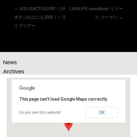
投
←
5/31 KACTUS20年！(サ
LIKALIFE newalbum リリー
稿
ボテンの上にも20年！）ラ
ス ツーマン
→
ナ
イブツアー
ビ
ゲ
ー
シ
News
ョ
Archives
ン
This page can't load Google Maps correctly.
OK
Do you own this website?