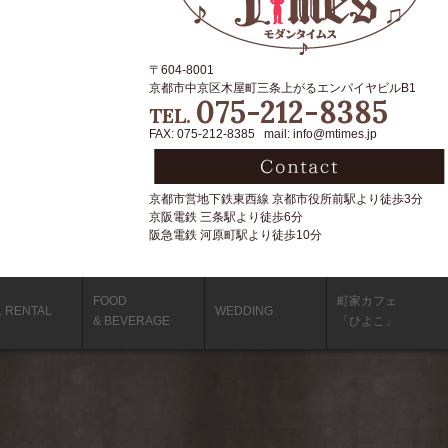
〒604-8001
京都市中京区木屋町三条上がるエンパイヤビルB1
075-212-8385
TEL.
FAX: 075-212-8385 mail: info@mtimes.jp
京都市営地下鉄東西線 京都市役所前駅より徒歩3分
京阪電鉄 三条駅より徒歩6分
阪急電鉄 河原町駅より徒歩10分
FOOD
町家カフェ
L RENTAL
WEDDING
& BEVERAGE
「ひよこ」