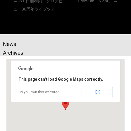
投
←
7/1 日浦孝則 ソロデビ
「Premium Night」
→
稿
ュー30周年ライブツアー
ナ
ビ
ゲ
ー
News
シ
Archives
ョ
ン
This page can't load Google Maps correctly.
OK
Do you own this website?