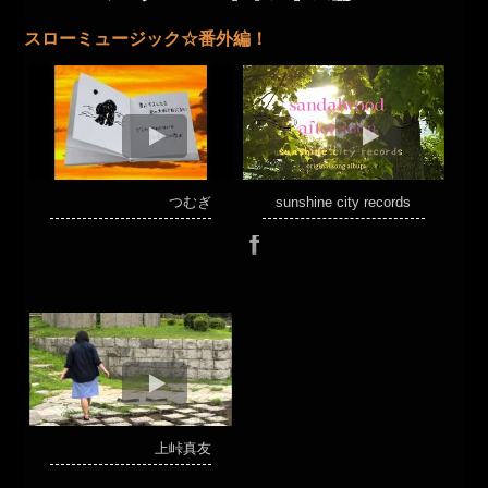
スローミュージック☆番外編！
つむぎ
sunshine city records
上峠真友