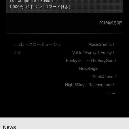
18：00open18：30start
1,000円（1ドリンク1フード付き）
2015年9月3日
投
←
2日・スローミュージッ
MusicShuffle！
稿
ク☆
Vol.5「Funky！Funky！
ナ
Funky☆」 ～TheVeryGood
ビ
NewSingle
ゲ
「Funk&Love /
ー
Night&Day」Release tour！
シ
～
→
ョ
ン
News