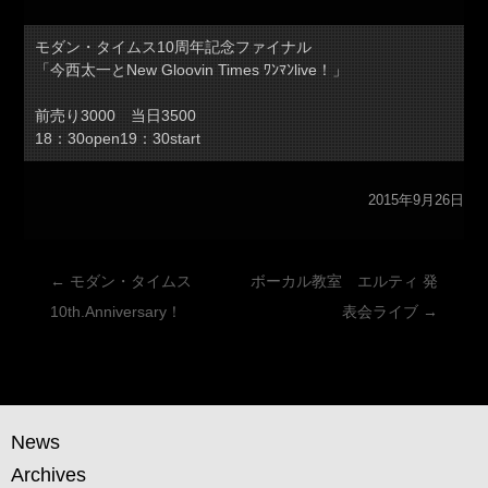
モダン・タイムス10周年記念ファイナル
「今西太一とNew Gloovin Times ﾜﾝﾏﾝlive！」
前売り3000 当日3500
18：30open19：30start
2015年9月26日
投
←
モダン・タイムス
ボーカル教室 エルティ 発
稿
10th.Anniversary！
表会ライブ
→
ナ
ビ
ゲ
ー
News
シ
Archives