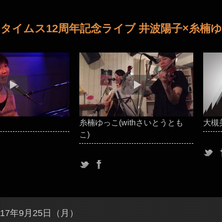
タイムス12周年記念ライブ 井波陽子×糸楠
糸楠ゆっこ(withさいとうとも
大槻
こ)
017年9月25日（月）