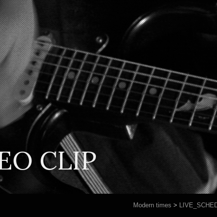
EO CLIP
Modern times
>
LIVE_SCHE