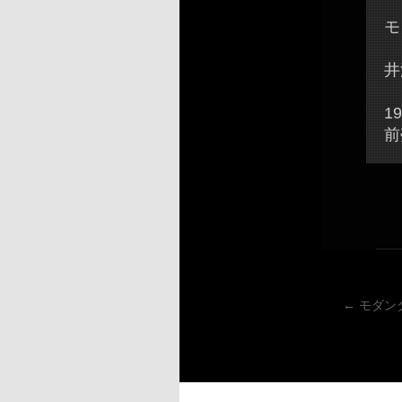
モ
井
19
前
←
モダン