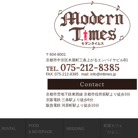
〒604-8001
京都市中京区木屋町三条上がるエンパイヤビルB1
075-212-8385
TEL.
FAX: 075-212-8385 mail: info@mtimes.jp
京都市営地下鉄東西線 京都市役所前駅より徒歩3分
京阪電鉄 三条駅より徒歩6分
阪急電鉄 河原町駅より徒歩10分
FOOD
町家カフェ
L RENTAL
WEDDING
& BEVERAGE
「ひよこ」