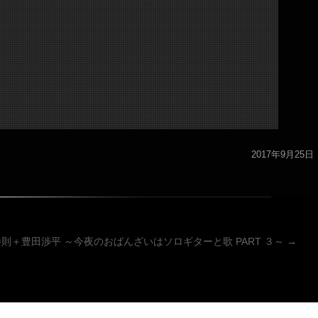
2017年9月25日
ーション
則＋豊田渉平 ～今夜のおばんざいはソロギターと歌 PART ３～
→