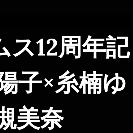
ス12周年記
陽子×糸楠ゆ
槻美奈