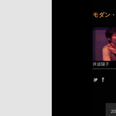
モダン・
井波陽子
2