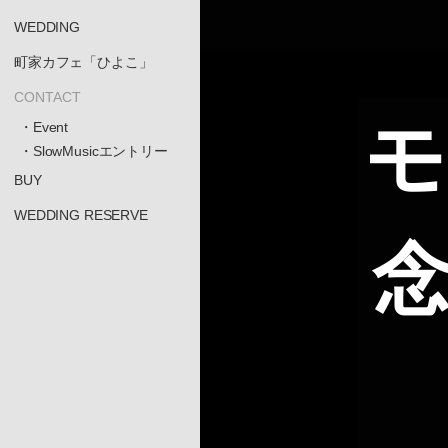
WEDDING
町家カフェ「ひよこ」
CONTACT
モ
・Event
・SlowMusicエントリー
BUY
WEDDING RESERVE
念