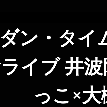
ダン・タイム
ライブ 井波
っこ×大