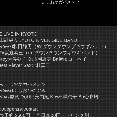
ふじおかガバメンツ
Z LIVE IN KYOTO
田静男＆KYOTO RIVER SIDE BAND
o&Gt和田静男（ex.ダウンタウンブギウギバンド）
r坂庭泰三（ex.ダウンタウンブギウギバンド）
ey大谷朝子 Gt藤岡恵美 Ba伊藤コーヘイ
uest Player Sax北村真二
.A ふじおかガバメンツ
o&Gtふじおかめぐみ
o武原良 Dr緋田美由紀 Key石黒純子 Ba壱岐均
:00open19:00start
売予約 2500円 当日2800円（ドリンク別）