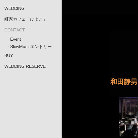
WEDDING
町家カフェ「ひよこ」
CONTACT
・Event
・SlowMusicエントリー
BUY
WEDDING RESERVE
和田静男 S