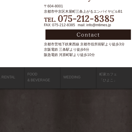
〒604-8001
京都市中京区木屋町三条上がるエンパイヤビルB1
075-212-8385
TEL.
FAX: 075-212-8385 mail: info@mtimes.jp
京都市営地下鉄東西線 京都市役所前駅より徒歩3分
京阪電鉄 三条駅より徒歩6分
阪急電鉄 河原町駅より徒歩10分
FOOD
町家カフェ
L RENTAL
WEDDING
& BEVERAGE
「ひよこ」