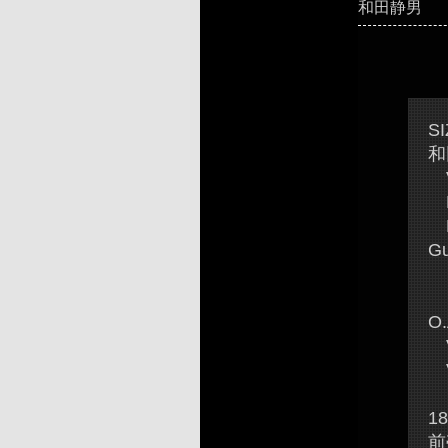
和田静男
SI
和
V
D
K
G
O
V
V
18
前