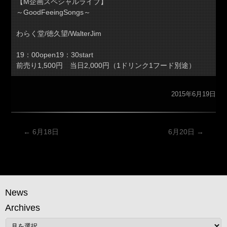
【M企画スペシャルライブ】
～GoodFeeingSongs～
わらく堂/徳久望/WalterJim
19：00open19：30start
前売り1,500円 当日2,000円（1ドリンク1フード別途）
2015年6月19日
投
←
6月18日
6月20日
→
稿
ナ
ビ
ゲ
News
ー
Archives
シ