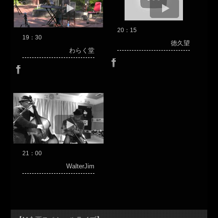
20：15
19：30
徳久望
わらく堂
21：00
WalterJim