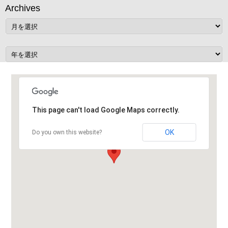
ー
Archives
シ
ョ
ン
This page can't load Google Maps correctly.
OK
Do you own this website?