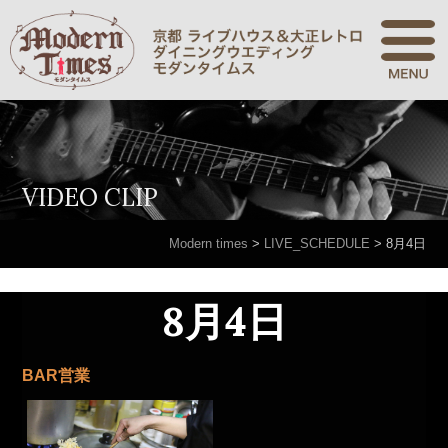
VIDEO CLIP
Modern times
>
LIVE_SCHEDULE
>
8月4日
8月4日
BAR営業