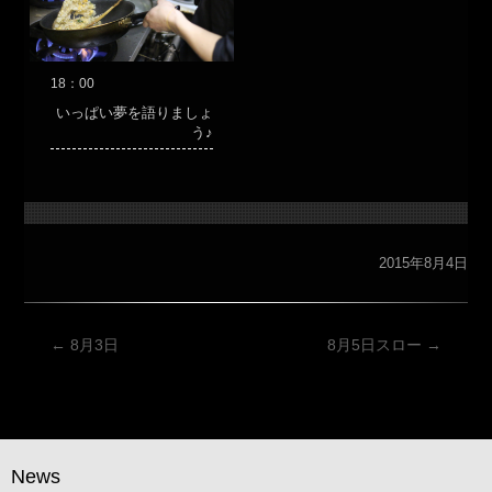
18：00
いっぱい夢を語りましょ
う♪
2015年8月4日
投
←
8月3日
8月5日スロー
→
稿
ナ
ビ
ゲ
News