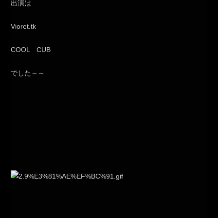
出演は
Vioret.tk
COOL CUB
でした～～