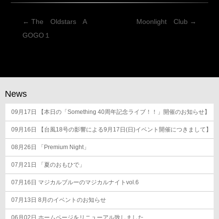
投
←
The Oldstars A
Moonlight Club
→
稿
GOGO１
ナ
ビ
ゲ
ー
News
シ
09月17日
ョ
【本日の「Something 40周年記念ライブ！！」開催のお知らせ】
ン
09月16日
【台風18号の影響による9月17日(日)イベント開催につきまして】
08月26日
「Premium Night」
07月21日
「夏のおもひで」
07月16日
マジカルブルーのマジカルナイトvol.6
07月13日
8月のイベントのお知らせ
06月02日
ホームページをリニューアル致しました