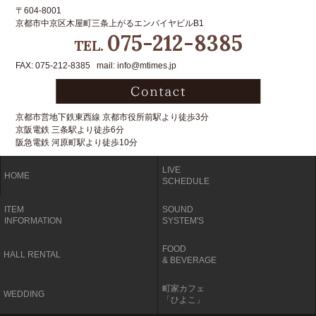
〒604-8001
京都市中京区木屋町三条上がるエンパイヤビルB1
075-212-8385
TEL.
FAX: 075-212-8385 mail: info@mtimes.jp
京都市営地下鉄東西線 京都市役所前駅より徒歩3分
京阪電鉄 三条駅より徒歩6分
阪急電鉄 河原町駅より徒歩10分
LIVE
HOME
SCHEDULE
ITEM
SOUND
INFORMATION
SYSTEM'S
FOOD
HALL RENTAL
& BEVERAGE
町家カフェ
WEDDING
「ひよこ」