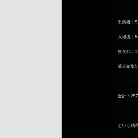
出演者：53
入場者：54
飲食代：13
募金箱集計：
・・・・
合計：257
という結