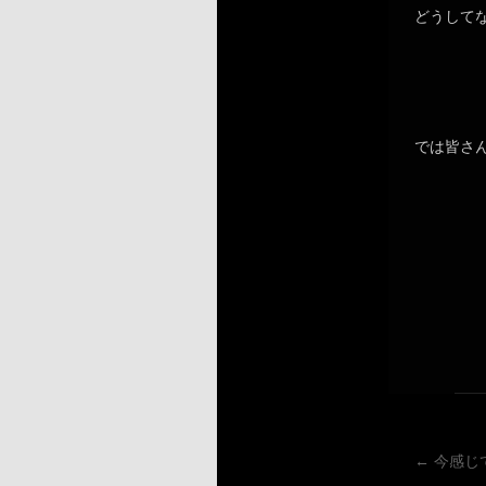
どうして
では皆さ
←
今感じ