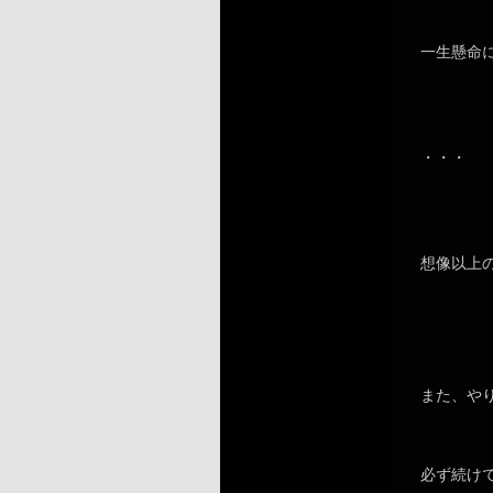
一生懸命
・・・
想像以上
また、や
必ず続け