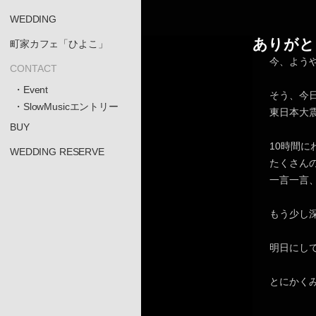
WEDDING
ありがと
町家カフェ「ひよこ」
今、よう
CONTACT
・Event
そう、今
・SlowMusicエントリー
東日本大震
BUY
10時間に
WEDDING RESERVE
たくさん
一言一言
もう少し
明日にし
とにかく