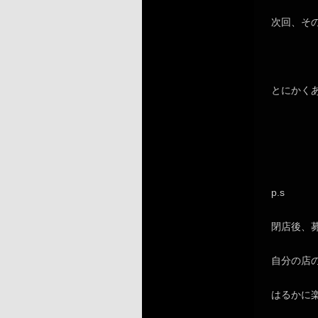
次回、そ
とにかく
p.s
閉店後、
自分の店
はるかに