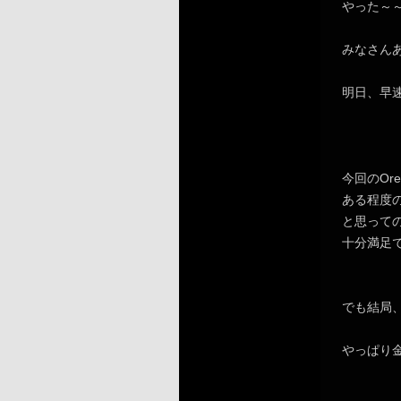
やった～
みなさん
明日、早
今回のOr
ある程度
と思って
十分満足
でも結局
やっぱり