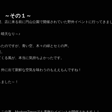
 ～その１～
間、店に来る前に円山公園で開催されていた野外イベントに行ってきま
～晴天なり～♪
ったのですが、青い空、木々の緑とセミの声。
楽。
てくる風が、本当に気持ちよかったです。
、外に出て新鮮な空気を味わうのもええもんですね！
しました～！
この夏、ModernTimesでも素敵なイベントが開催されます！！