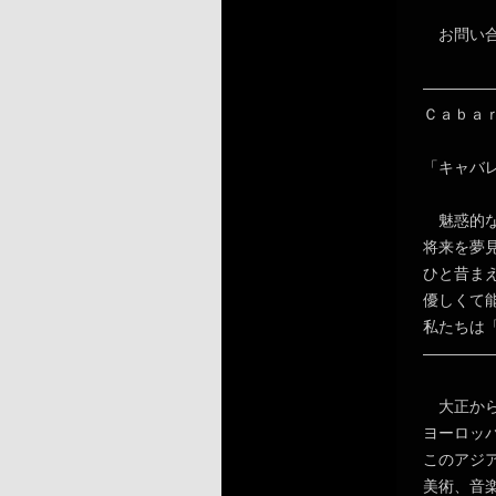
お問い合わせ
————
Ｃａｂａ
「キャバ
魅惑的な
将来を夢
ひと昔ま
優しくて
私たちは
————
大正から
ヨーロッ
このアジ
美術、音