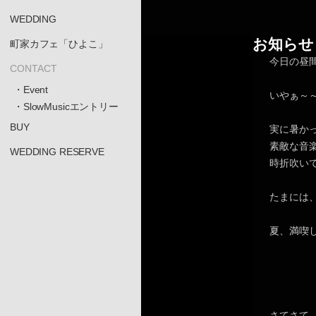
WEDDING
お知らせ
町家カフェ「ひよこ」
今日の昼
CONTACT
・Event
いやぁ～
・SlowMusicエントリー
BUY
実に暑か
素敵な音
WEDDING RESERVE
時折吹い
たまには
夏、満喫
さてさて、