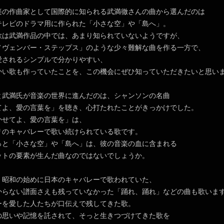
の作曲家として国際的に知られる武満徹さんの曲から選んだのは
テレビのドラマ用に作られた「小さな空」や「島へ」。
歌は武満作品の中では、あまり知られていないようですが、
ノヴェンバー・ステップス」のような少々難解な曲を作る一方で、
愛されるシンプルで分かりやすい、
かい歌も作っていたことを、この機会にぜひ知っていただきたいと思い
武満氏が音楽の世界に進んだのは、シャンソンの名曲
てよ、愛の言葉を」を聴き、心打たれたことがきっかけでした。
かせてよ、愛の言葉を」は、
リのキャバレーで歌い続けられている歌です。
っと「小さな空」や「島へ」は、彼の音楽の血に含まれる
ットの要素が生んだ曲なのではないでしょうか。
昭和の始めに日本のキャバレーで歌われていた、
からない譜面さえも残っていなかった「踊れ、踊れ」などの曲も歌いま
ーを愛した人たちが口伝えで残してきた歌。
の思いや記憶を託されて、そっと生きつづけてきた歌を