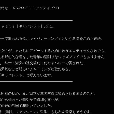
 075-255-6586 アクティブKEI
—————————————————————-
ｒｅｔｔｅ【キャバレット】とは…
レーで歌われる歌、キャバレーソング」という意味をこめた造語。
女性が、男たちにアピールするために歌うエロティックな歌でも、
見る野心的な瞳をした青年の荒削りなジャズプレイでもありません。
え、紳士・淑女の社交場だったキャバレーで愛された、
能天気なほど明るいチャーミングな歌たちを、
「キャバレット」と呼んでいます。
—————————————————————-
昭和の初め、まだ日本が軍国主義に染められるまえのこと。
パから伝わった華やかで繊細な文化が、
アの端の島国で花開いていました。
楽、演劇、ファッションに哲学、もちろん音楽もそうです。