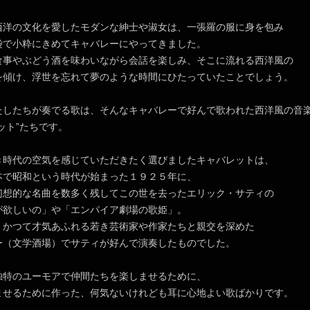
洋の文化を愛したモダンな紳士や淑女は、一張羅の服に身を包み
袋で小粋にきめてキャバレーにやってきました。
食事やぶどう酒を味わいながら会話を楽しみ、そこに流れる西洋風の
を傾け、浮世を忘れて夢のような時間にひたっていたことでしょう。
したちが奏でる歌は、そんなキャバレーで好んで歌われた西洋風の音
ット”たちです。
時代の空気を感じていただきたく選びましたキャバレットは、
本で昭和という時代が始まった１９２５年に、
幻想的な名曲を数多く残してこの世を去ったエリック・サティの
が欲しいの」や「エンパイア劇場の歌姫」。
、かつて才気あふれる若き芸術家や作家たちと親交を深めた
ー（文学酒場）でサティが好んで演奏したものでした。
特のユーモアで仲間たちを楽しませるために、
ませるために作った、何気ないけれども耳に心地よい歌ばかりです。