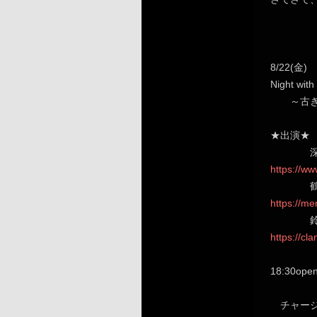
8/22(金)
Night w
～古き良
★出演★
深川和
https://ww
鶴来正基
https://me
鈴木孝
https://cla
18:30ope
チャージ 