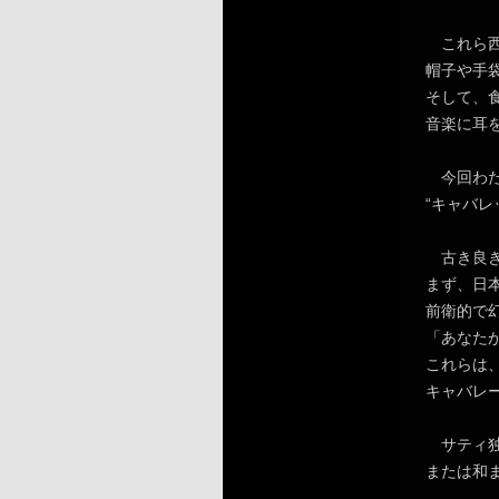
これら西
帽子や手
そして、
音楽に耳
今回わた
“キャバレ
古き良き
まず、日
前衛的で
「あなた
これらは
キャバレ
サティ独
または和