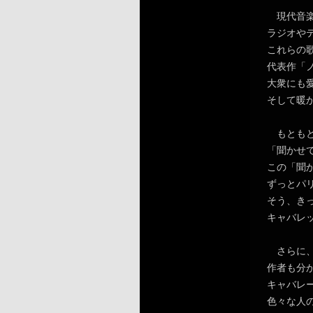
現代音楽
ラジオや
これらの
代表作「
大衆にも
そして暖
もともと
「聞かせ
この「聞
ずっとパ
そう、き
キャバレ
さらに、
作者も分
キャバレ
色々な人