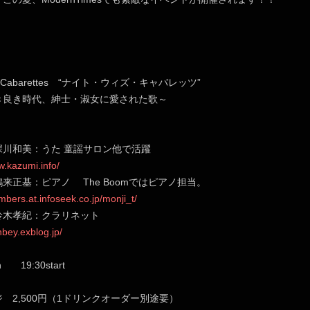
ith Cabarettes “ナイト・ウィズ・キャバレッツ”
き時代、紳士・淑女に愛された歌～
美：うた 童謡サロン他で活躍
w.kazumi.info/
：ピアノ The Boomではピアノ担当。
mbers.at.infoseek.co.jp/monji_t/
紀：クラリネット
nbey.exblog.jp/
n 19:30start
2,500円（1ドリンクオーダー別途要）