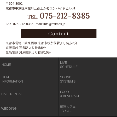
〒604-8001
京都市中京区木屋町三条上がるエンパイヤビルB1
075-212-8385
TEL.
FAX: 075-212-8385 mail: info@mtimes.jp
京都市営地下鉄東西線 京都市役所前駅より徒歩3分
京阪電鉄 三条駅より徒歩6分
阪急電鉄 河原町駅より徒歩10分
LIVE
HOME
SCHEDULE
ITEM
SOUND
INFORMATION
SYSTEM'S
FOOD
HALL RENTAL
& BEVERAGE
町家カフェ
WEDDING
「ひよこ」