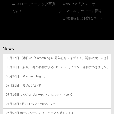
投
←
スローミュージック写真
≪VoThM「クレ・ヤル・
稿
です！
デ・マワル!」ツアーに関す
ナ
るお知らせとお詫び≫
→
ビ
ゲ
ー
シ
News
ョ
09月17日
ン
【本日の「Something 40周年記念ライブ！！」開催のお知らせ】
09月16日
【台風18号の影響による9月17日(日)イベント開催につきまして】
08月26日
「Premium Night」
07月21日
「夏のおもひで」
07月16日
マジカルブルーのマジカルナイトvol.6
07月13日
8月のイベントのお知らせ
06月02日
ホームページをリニューアル致しました