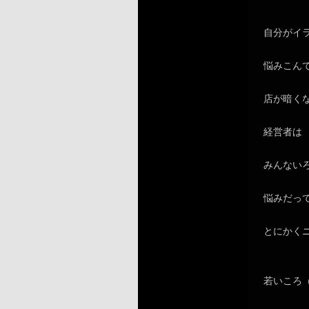
自分がイ
悩みこん
店が暗く
経営者は
みんない
悩みだっ
とにかく
若いころ（