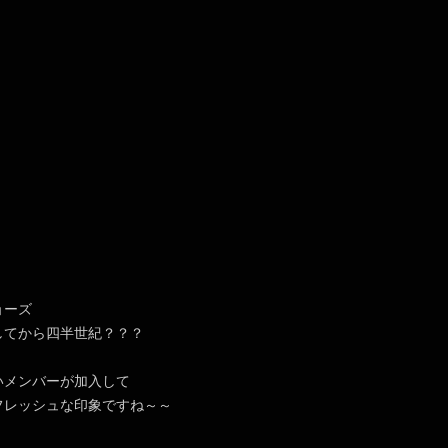
ョーズ
してから四半世紀？？？
いメンバーが加入して
フレッシュな印象ですね～～