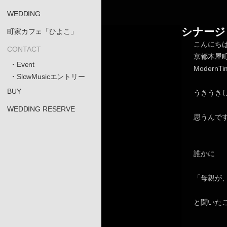
WEDDING
シナージ
町家カフェ「ひよこ」
こんにち
CONTACT
京都木屋
・Event
Moder
・SlowMusicエントリー
BUY
うきうき
WEDDING RESERVE
思うんで
誰かに
「母親が
と聞いた