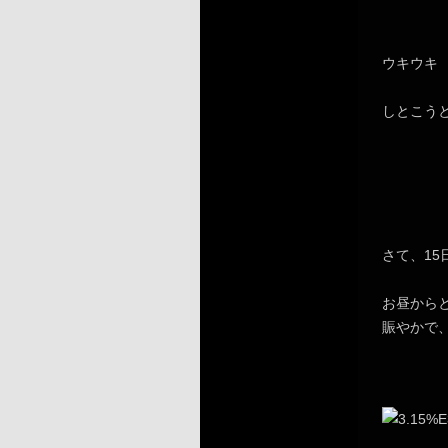
ウキウキ
しとこう
さて、1
お昼から
賑やかで