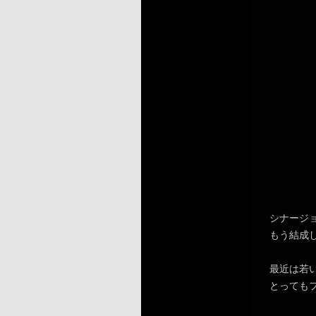
シナージ
もう結成
最近は若
とっても