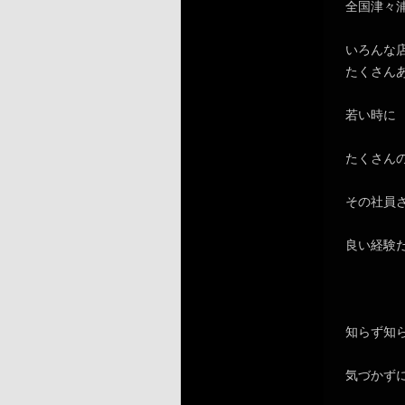
全国津々
いろんな
たくさん
若い時に
たくさん
その社員
良い経験
知らず知
気づかず