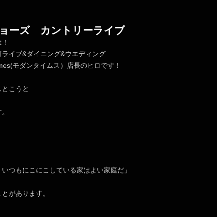
ョーズ カントリーライブ
は！
町ライブ&ダイニング&ウエディング
nTimes(モダンタイムス）店長のヒロです！
しとこうと
す。
、いつもにこにこしている家はよい家庭だ」
ことがあります。