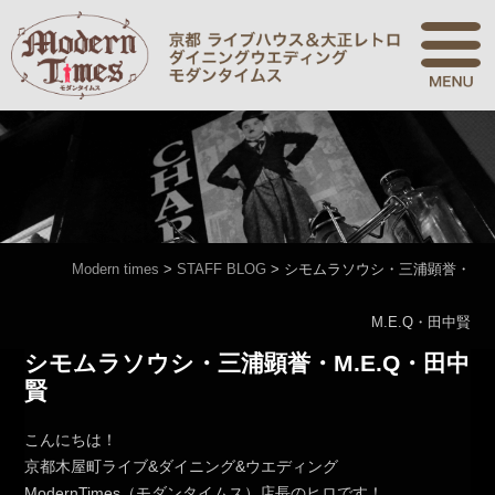
Modern times
>
STAFF BLOG
>
シモムラソウシ・三浦顕誉・
M.E.Q・田中賢
シモムラソウシ・三浦顕誉・M.E.Q・田中
賢
こんにちは！
京都木屋町ライブ&ダイニング&ウエディング
ModernTimes（モダンタイムス）店長のヒロです！