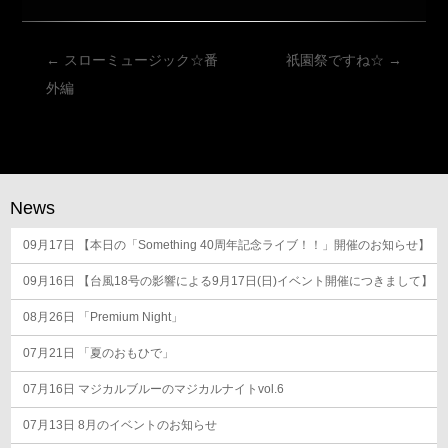
投
←
スローミュージック☆番
祇園祭ですね☆
→
稿
外編
ナ
ビ
ゲ
ー
News
シ
09月17日
ョ
【本日の「Something 40周年記念ライブ！！」開催のお知らせ】
ン
09月16日
【台風18号の影響による9月17日(日)イベント開催につきまして】
08月26日
「Premium Night」
07月21日
「夏のおもひで」
07月16日
マジカルブルーのマジカルナイトvol.6
07月13日
8月のイベントのお知らせ