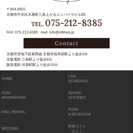
〒604-8001
京都市中京区木屋町三条上がるエンパイヤビルB1
075-212-8385
TEL.
FAX: 075-212-8385 mail: info@mtimes.jp
京都市営地下鉄東西線 京都市役所前駅より徒歩3分
京阪電鉄 三条駅より徒歩6分
阪急電鉄 河原町駅より徒歩10分
LIVE
HOME
SCHEDULE
ITEM
SOUND
INFORMATION
SYSTEM'S
FOOD
HALL RENTAL
& BEVERAGE
町家カフェ
WEDDING
「ひよこ」