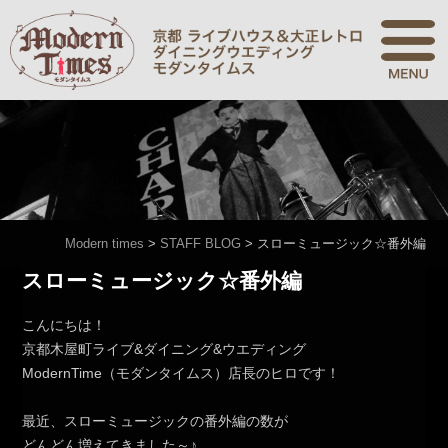
Modern times
>
STAFF BLOG
>
スローミュージック☆番外編
スローミュージック☆番外編
こんにちは！
京都木屋町ライブ&ダイニング&ウエディング
ModernTime（モダンタイムス）店長のヒロです！
最近、スローミュージックの番外編の数が
どんどん増えてきました～♪