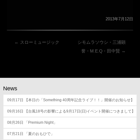
2013年7月12日
投
←
スローミュージック
シモムラソウシ・三浦顕
稿
誉・M.E.Q・田中賢
→
ナ
ビ
ゲ
ー
News
シ
09月17日
ョ
【本日の「Something 40周年記念ライブ！！」開催のお知らせ】
ン
09月16日
【台風18号の影響による9月17日(日)イベント開催につきまして】
08月26日
「Premium Night」
07月21日
「夏のおもひで」