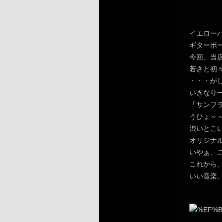
イエロー
ギターボ
今回、当
若さと初
・・・が
いきなり
「サンフ
うひょ～
渋いとこ
オリジナ
いやぁ、
これから
いい音楽