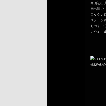
今回初出
初出演で
ロックン
ステージ
ものすご
いやぁ、