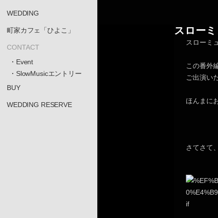
WEDDING
スローミ
町家カフェ「ひよこ」
スローミ
CONTACT
・Event
この番外
・SlowMusicエントリー
ご出演い
BUY
ほんまに
WEDDING RESERVE
さてさて