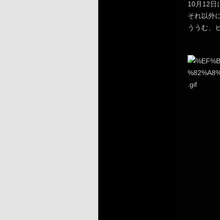
10月1
それ以外
ううむ、