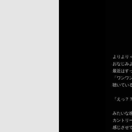
よりより
おなじみ
最近はす
「ワンワ
聴いてい
『えっ？
みたいな
カントリ
感じさせ