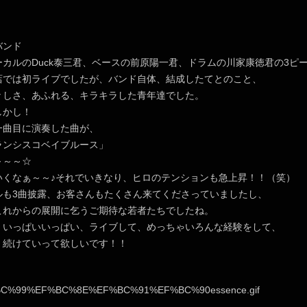
バンド
ーカルのDuck泰三君、ベースの前原陽一君、ドラムの川家康徳君の3ピ
店では初ライブでしたが、バンド自体、結成したてとのこと、
々しさ、あふれる、キラキラした青年達でした。
しかし！
一曲目に演奏した曲が、
ランシスコベイブルース」
～～～☆
いくなぁ～～♪それでいきなり、ヒロのテンションも急上昇！！（笑）
ルも3曲披露、お客さんもたくさん来てくださっていましたし、
これからの展開に乞うご期待な若者たちでしたね。
、いっぱいいっぱい、ライブして、めっちゃいろんな経験をして、
、続けていって欲しいです！！