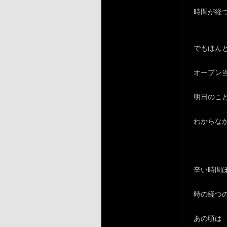
時間が経
でもほん
オープン
明日のこ
わからな
辛い時間
時の経つ
あの頃は