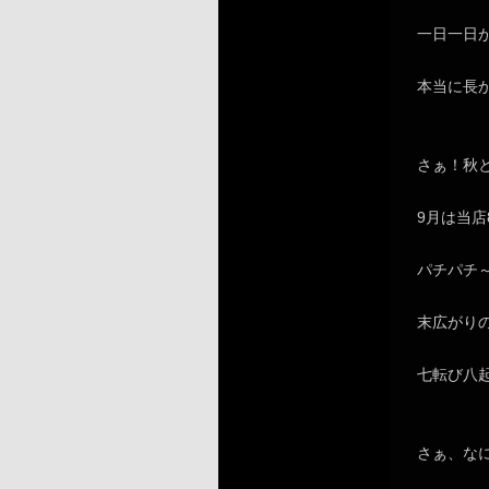
一日一日
本当に長
さぁ！秋
9月は当店
パチパチ
末広がり
七転び八
さぁ、な