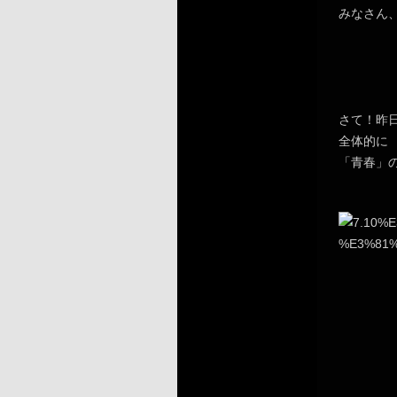
みなさん
さて！昨
全体的に
「青春」