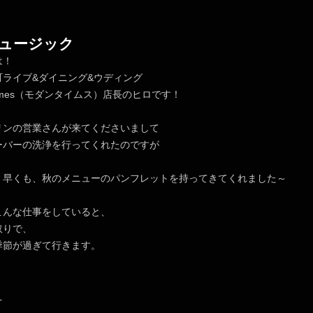
ュージック
は！
町ライブ&ダイニング&ウディング
nTimes（モダンタイムス）店長のヒロです！
リンの営業さんが来てくださいまして
ーバーの洗浄を行ってくれたのですが
、早くも、秋のメニューのパンフレットを持ってきてくれました～
こんな仕事をしていると、
取りで、
季節が過ぎて行きます。
え