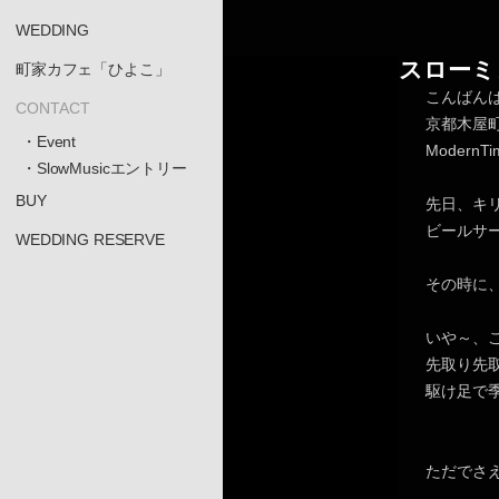
WEDDING
スローミ
町家カフェ「ひよこ」
こんばん
CONTACT
京都木屋
・Event
Moder
・SlowMusicエントリー
BUY
先日、キ
ビールサ
WEDDING RESERVE
その時に
いや～、
先取り先
駆け足で
ただでさ