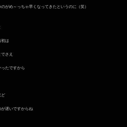
つのがめ～っちゃ早くなってきたというのに（笑）
と
当初は
とでさえ
かったですから
ほど
のが遅いですからね