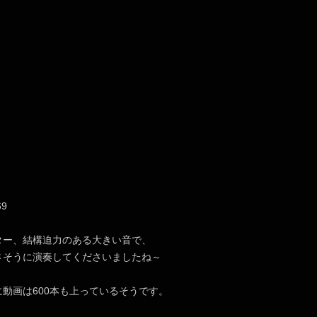
69
ター、結構迫力のある大きい音で、
さそうに演奏してくださいましたね～
動画は600本も上っているそうです。