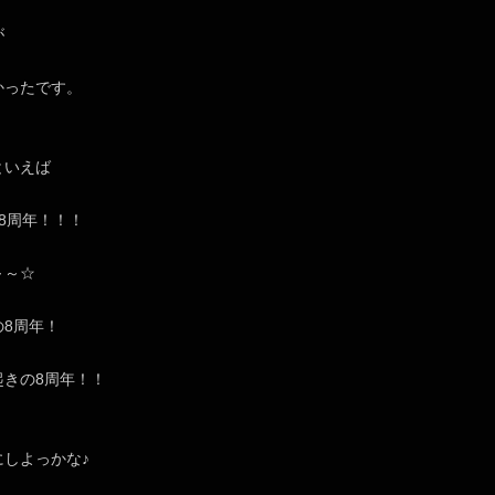
が
かったです。
といえば
8周年！！！
～～☆
の8周年！
起きの8周年！！
にしよっかな♪