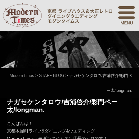
Modern times
>
STAFF BLOG
>
ナガセケンタロウ/吉浦啓介/彩門ペ
ー太/longman.
ナガセケンタロウ/吉浦啓介/彩門ペー
太/longman.
こんばんは！
京都木屋町ライブ&ダイニング&ウエディング
ModernTimes（モダンタイムス）店長のヒロです！