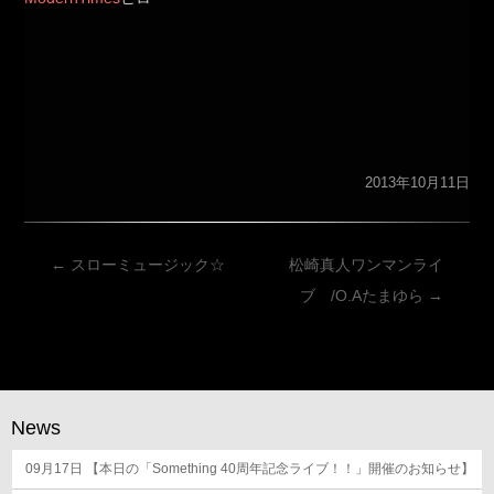
2013年10月11日
投
←
スローミュージック☆
松崎真人ワンマンライ
稿
ブ /O.Aたまゆら
→
ナ
ビ
ゲ
ー
News
シ
09月17日
ョ
【本日の「Something 40周年記念ライブ！！」開催のお知らせ】