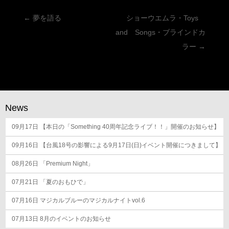
投
←
夢を語る
ショーウエムラ・Toys
稿
and Songs・ブラインドカ
ナ
ラー
→
ビ
ゲ
ー
シ
News
ョ
09月17日
ン
【本日の「Something 40周年記念ライブ！！」開催のお知らせ】
09月16日
【台風18号の影響による9月17日(日)イベント開催につきまして】
08月26日
「Premium Night」
07月21日
「夏のおもひで」
07月16日
マジカルブルーのマジカルナイトvol.6
07月13日
8月のイベントのお知らせ