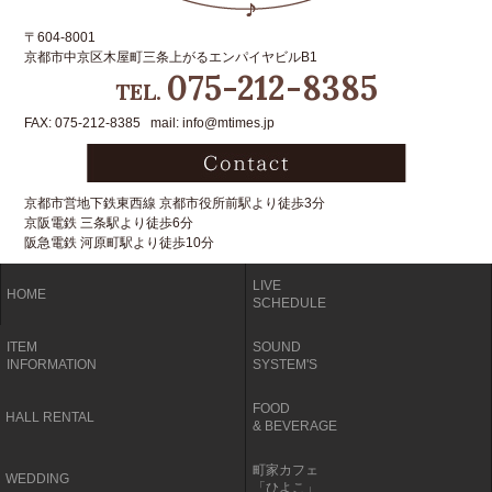
〒604-8001
京都市中京区木屋町三条上がるエンパイヤビルB1
075-212-8385
TEL.
FAX: 075-212-8385 mail: info@mtimes.jp
京都市営地下鉄東西線 京都市役所前駅より徒歩3分
京阪電鉄 三条駅より徒歩6分
阪急電鉄 河原町駅より徒歩10分
LIVE
HOME
SCHEDULE
ITEM
SOUND
INFORMATION
SYSTEM'S
FOOD
HALL RENTAL
& BEVERAGE
町家カフェ
WEDDING
「ひよこ」