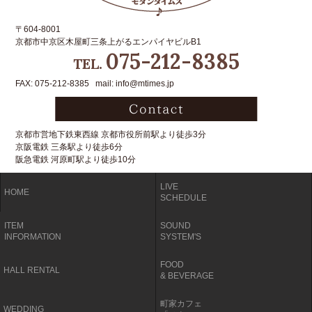
〒604-8001
京都市中京区木屋町三条上がるエンパイヤビルB1
075-212-8385
TEL.
FAX: 075-212-8385 mail: info@mtimes.jp
京都市営地下鉄東西線 京都市役所前駅より徒歩3分
京阪電鉄 三条駅より徒歩6分
阪急電鉄 河原町駅より徒歩10分
LIVE
HOME
SCHEDULE
ITEM
SOUND
INFORMATION
SYSTEM'S
FOOD
HALL RENTAL
& BEVERAGE
町家カフェ
WEDDING