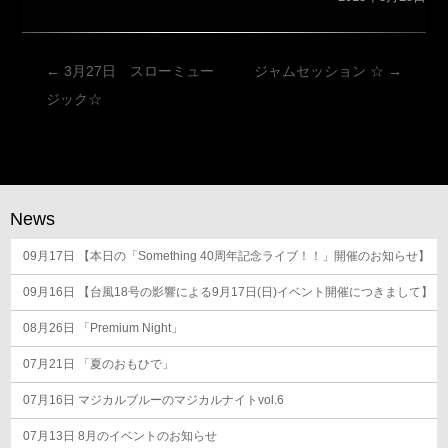
投
←
3月27日 スローミュー
ジャムセッション ☆
→
稿
ジック☆
ナ
ビ
ゲ
ー
News
シ
09月17日
ョ
【本日の「Something 40周年記念ライブ！！」開催のお知らせ】
ン
09月16日
【台風18号の影響による9月17日(日)イベント開催につきまして】
08月26日
「Premium Night」
07月21日
「夏のおもひで」
07月16日
マジカルブルーのマジカルナイトvol.6
07月13日
8月のイベントのお知らせ