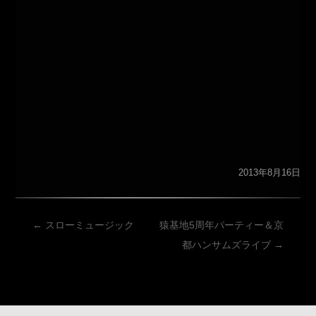
2013年8月16日
投
←
スローミュージック
猿基地5周年パーティー＆京
稿
都ハンサムズライブ
→
ナ
ビ
ゲ