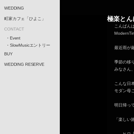
WEDDING
極楽とん
町家カフェ「ひよこ」
こんばん
CONTACT
Moder
・Event
・SlowMusicエントリー
最近雨が
BUY
季節の移
WEDDING RESERVE
みなさん
こんな日
モダン母
明日帰っ
「楽しい
ヒロ【に