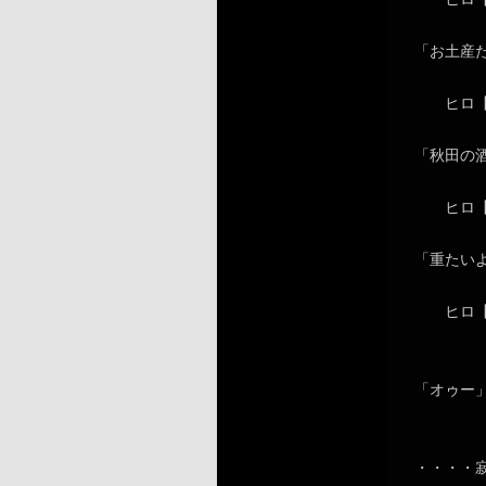
「お土産
ヒロ【
「秋田の
ヒロ【サ
「重たい
ヒロ【
「オゥー
・・・・