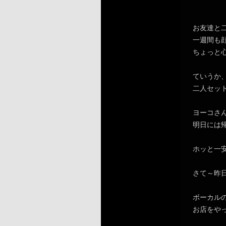
お友達と
一週間も
ちょっと
ていうか
二人セッ
ヨーコさ
明日には
ホッと一
さて～昨
ボーカル
お店をや