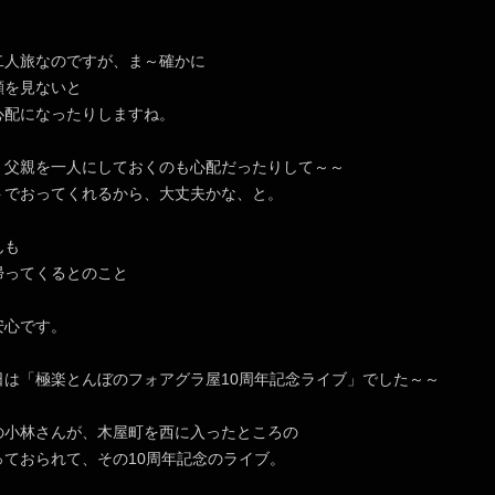
二人旅なのですが、ま～確かに
顔を見ないと
心配になったりしますね。
、父親を一人にしておくのも心配だったりして～～
トでおってくれるから、大丈夫かな、と。
んも
帰ってくるとのこと
安心です。
日は「極楽とんぼのフォアグラ屋10周年記念ライブ」でした～～
の小林さんが、木屋町を西に入ったところの
っておられて、その10周年記念のライブ。