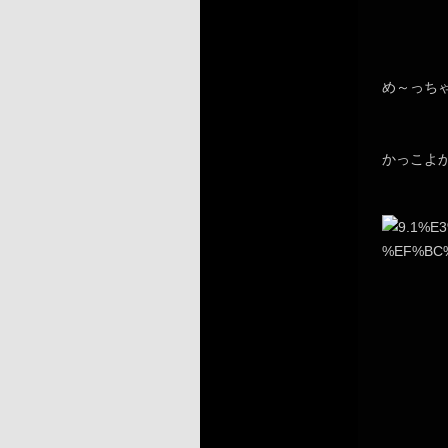
め～っち
かっこよ