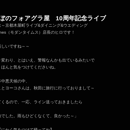
ぼのフォアグラ屋 10周年記念ライブ
は～京都木屋町ライブ&ダイニング&ウエディング
nTimes（モダンタイムス）店長のヒロです！
厳しいですね～～
り変わり、とはいえ、警報なんかも出ているみたいで
、ほんと気をつけてくださいね。
本中悪天候の中、
ことヨーコさんは、秋田に旅行に行っておりまして～
てくるので、一応、ライン送っておきましたら
旅でした。雨もひどくなくて、良かった～」
かく気をつけて帰ってね】