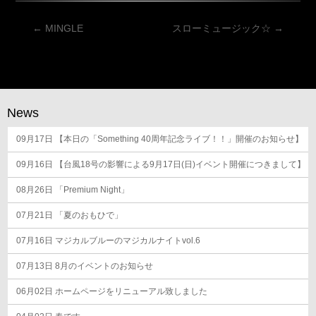
投
←
MINGLE
スローミュージック☆
→
稿
ナ
ビ
ゲ
News
ー
09月17日
シ
【本日の「Something 40周年記念ライブ！！」開催のお知らせ】
ョ
09月16日
【台風18号の影響による9月17日(日)イベント開催につきまして】
ン
08月26日
「Premium Night」
07月21日
「夏のおもひで」
07月16日
マジカルブルーのマジカルナイトvol.6
07月13日
8月のイベントのお知らせ
06月02日
ホームページをリニューアル致しました