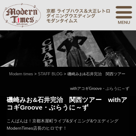
Modern times
>
STAFF BLOG
>
磯崎みお&石井完治 関西ツアー
withアコギGroove・ぶらうに～ず
磯崎みお&石井完治 関西ツアー withア
コギGroove・ぶらうに～ず
こんばんは！京都木屋町ライブ&ダイニング&ウエディング
ModernTimes店長のヒロです！