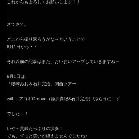
これからもよろしくお願いします！！
さてさて。
どこから振り返ろうかな～ということで
6月1日から・・・
それ以前の記事はまた、おいおいアップしていきますね～
6月1日は、
「磯崎みお＆石井完治」関西ツアー
with アコギGroove（静沢真紀&石井完治）/ぶらうに～ず
でした！！
いや～貫録たっぷりの演奏！
でも、ずっと笑いが絶えませんでしたね♪