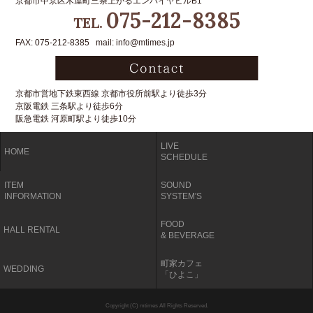
京都市中京区木屋町三条上がるエンパイヤビルB1
075-212-8385
TEL.
FAX: 075-212-8385 mail: info@mtimes.jp
京都市営地下鉄東西線 京都市役所前駅より徒歩3分
京阪電鉄 三条駅より徒歩6分
阪急電鉄 河原町駅より徒歩10分
LIVE
HOME
SCHEDULE
ITEM
SOUND
INFORMATION
SYSTEM'S
FOOD
HALL RENTAL
& BEVERAGE
町家カフェ
WEDDING
「ひよこ」
Copyright (C) mtimes All Rights Reserved.