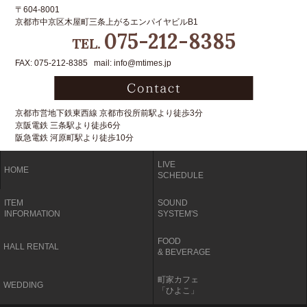
〒604-8001
京都市中京区木屋町三条上がるエンパイヤビルB1
075-212-8385
TEL.
FAX: 075-212-8385 mail: info@mtimes.jp
京都市営地下鉄東西線 京都市役所前駅より徒歩3分
京阪電鉄 三条駅より徒歩6分
阪急電鉄 河原町駅より徒歩10分
LIVE
HOME
SCHEDULE
ITEM
SOUND
INFORMATION
SYSTEM'S
FOOD
HALL RENTAL
& BEVERAGE
町家カフェ
WEDDING
「ひよこ」