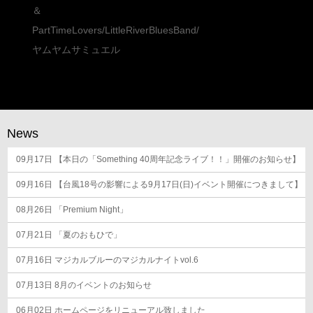
ナ
＆
ビ
PartTimeLovers/LittleRiverBluesBand/
ゲ
ヤムヤムサミュエル
ー
シ
ョ
ン
News
09月17日
【本日の「Something 40周年記念ライブ！！」開催のお知らせ】
09月16日
【台風18号の影響による9月17日(日)イベント開催につきまして】
08月26日
「Premium Night」
07月21日
「夏のおもひで」
07月16日
マジカルブルーのマジカルナイトvol.6
07月13日
8月のイベントのお知らせ
06月02日
ホームページをリニューアル致しました