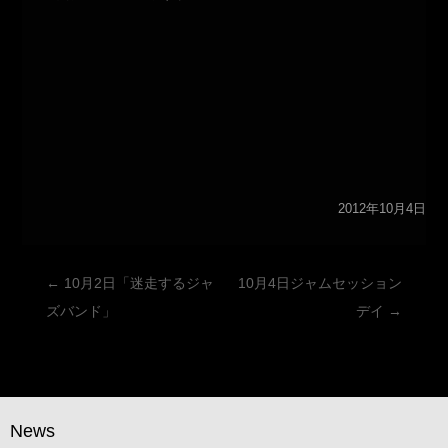
2012年10月4日
投
←
10月2日「迷走するジャ
10月4日ジャムセッション
稿
ズバンド」
デイ
→
ナ
ビ
ゲ
ー
News