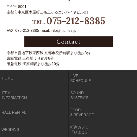
〒604-8001
京都市中京区木屋町三条上がるエンパイヤビルB1
075-212-8385
TEL.
FAX: 075-212-8385 mail: info@mtimes.jp
京都市営地下鉄東西線 京都市役所前駅より徒歩3分
京阪電鉄 三条駅より徒歩6分
阪急電鉄 河原町駅より徒歩10分
LIVE
HOME
SCHEDULE
ITEM
SOUND
INFORMATION
SYSTEM'S
FOOD
HALL RENTAL
& BEVERAGE
町家カフェ
WEDDING
「ひよこ」