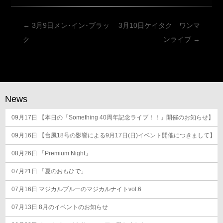
投
←
3月9日メン･イン･ブラッ
3月10日ケイタク ワンマ
稿
ク
ンライブ
→
ナ
ビ
ゲ
ー
News
シ
09月17日
ョ
【本日の「Something 40周年記念ライブ！！」開催のお知らせ】
ン
09月16日
【台風18号の影響による9月17日(日)イベント開催につきまして】
08月26日
「Premium Night」
07月21日
「夏のおもひで」
07月16日
マジカルブルーのマジカルナイトvol.6
07月13日
8月のイベントのお知らせ