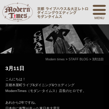
Modern times
>
STAFF BLOG
>
3月11日
3月11日
こんにちは！
京都木屋町ライブ&ダイニング&ウエディング
ModernTimes（モダン･タイムス）店長のヒロです。
あれから2年ですね。
日本中に衝撃が走った東日本大震災。