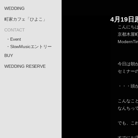
WEDDING
4月19
町家カフェ「ひよこ」
こんにち
CONTACT
京都木屋
・Event
Moder
・SlowMusicエントリー
BUY
今日は朝
WEDDING RESERVE
セミナー
・・・頭
こんなこ
なんちっ
でも、こ
すでにお