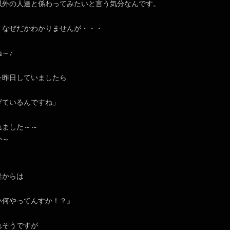
以外の人達と係わってみたいと言う気分なんです。
、なぜだかわかりませんが・・・
～♪
を昨日していましたら
げているんですね」
れました～～
か～
達からは
い何やってんすか！？』
れそうですが