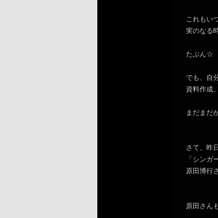
これもい
実のなる
たぶん☆
でも、自
資料作成
まだまだ
さて、昨
「シンガ
原田博行
原田さん