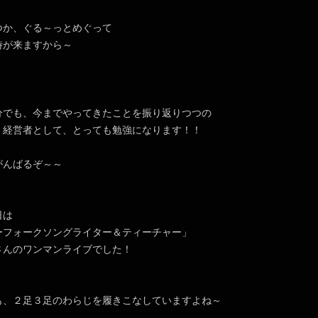
つか、ぐる～っとめぐって
時が来ますから～
分でも、今までやってきたことを振り返りつつの
、経営者として、とっても勉強になります！！
がんばるぞ～～
日は
ーフォークソングライター＆ティーチャー」
さんのワンマンライブでした！
も、２足３足のわらじを履きこなしていますよね～