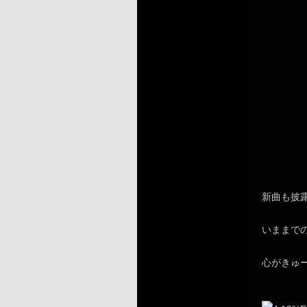
新曲も披
いままで
心がきゅ