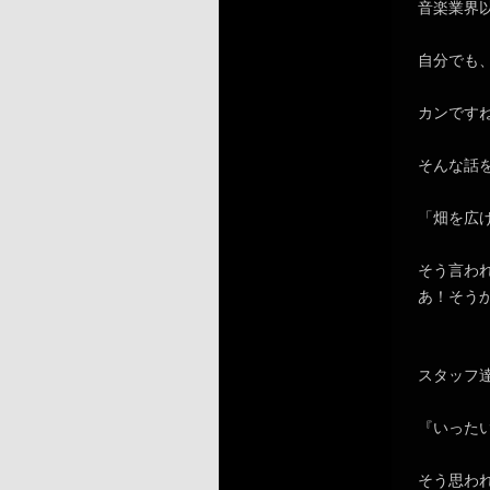
音楽業界
自分でも
カンですね
そんな話
「畑を広
そう言わ
あ！そう
スタッフ
『いった
そう思わ