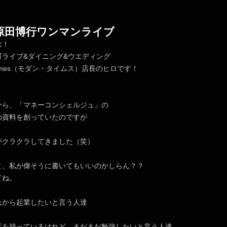
日原田博行ワンマンライブ
は！
町ライブ&ダイニング&ウエディング
nTimes（モダン・タイムス）店長のヒロです！
から、「マネーコンシェルジュ」の
の資料を創っていたのですが
がクラクラしてきました（笑）
と、私が偉そうに書いてもいいのかしらん？？
てね。
れから起業したいと言う人達
店を持っているけれど、まだまだ勉強したいと言う人達