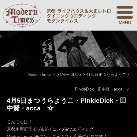
Modern times
>
STAFF BLOG
>
4月5日まつうらようこ・
PinkieDick・田中賢・acca ☆
4月5日まつうらようこ・PinkieDick・田
中賢・acca ☆
こんにちは！
京都木屋町ライブ&ダイニング&ウエディング
ModernTimes(モダン・タイムス）店長のヒロです！