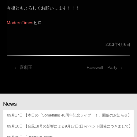
今後ともよろしくお願いします！！！
ModernTimes
ヒロ
2013年4月6日
投
←
喜劇王
Farewell Party
→
稿
ナ
ビ
ゲ
News
ー
09月17日
シ
【本日の「Something 40周年記念ライブ！！」開催のお知らせ】
ョ
09月16日
【台風18号の影響による9月17日(日)イベント開催につきまして】
ン