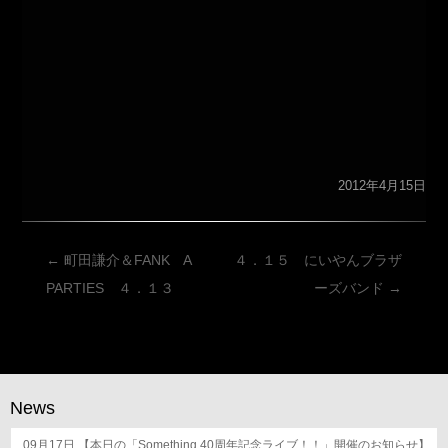
2012年4月15日
投
←
町田謙介＆FANK A
４．１５ にいやんブラザ
稿
PARTIES ４．１３
ーズバンド
→
ナ
ビ
ゲ
ー
News
シ
09月17日
【本日の「Something 40周年記念ライブ！！」開催のお知らせ】