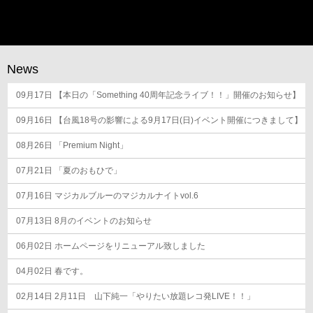
ナ
ビ
ゲ
ー
News
シ
09月17日
ョ
【本日の「Something 40周年記念ライブ！！」開催のお知らせ】
ン
09月16日
【台風18号の影響による9月17日(日)イベント開催につきまして】
08月26日
「Premium Night」
07月21日
「夏のおもひで」
07月16日
マジカルブルーのマジカルナイトvol.6
07月13日
8月のイベントのお知らせ
06月02日
ホームページをリニューアル致しました
04月02日
春です。
02月14日
2月11日 山下純一「やりたい放題レコ発LIVE！！」