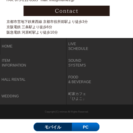
FAX: 075-212-8385 mail: info@mtimes.jp
京都市営地下鉄東西線 京都市役所前駅より徒歩3分
京阪電鉄 三条駅より徒歩6分
阪急電鉄 河原町駅より徒歩10分
LIVE
HOME
SCHEDULE
ITEM
SOUND
INFORMATION
SYSTEM'S
FOOD
HALL RENTAL
& BEVERAGE
町家カフェ
WEDDING
「ひよこ」
Copyright (C) mtimes All Rights Reserved.
モバイル
PC