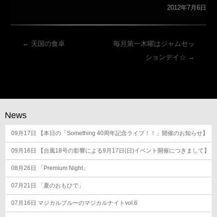
2012年7月6日
投
←
天国の食卓
毎月第一木曜はジャムセッ
稿
ションデイ☆
→
ナ
ビ
ゲ
ー
News
シ
09月17日
ョ
【本日の「Something 40周年記念ライブ！！」開催のお知らせ】
ン
09月16日
【台風18号の影響による9月17日(日)イベント開催につきまして】
08月26日
「Premium Night」
07月21日
「夏のおもひで」
07月16日
マジカルブルーのマジカルナイトvol.6