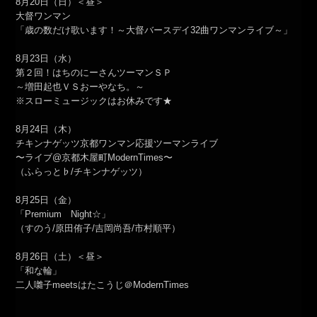
8月20日（日）＜昼＞
大督ワンマン
「歳の数だけ歌います！～大督バースデイ32曲ワンマンライブ～」
8月23日（水）
第２回！はちのにーさんツーマンＳＰ
～増田起也ＶＳおーやなち。～
※スローミュージックはお休みです★
8月24日（木）
チキンナゲッツ京都ワンマン応援ツーマンライブ
〜ライブ@京都木屋町ModernTimes〜
（ふらっと♭/チキンナゲッツ）
8月25日（金）
「Premium Night☆」
（すのう/原田侑子/吉岡尚吾/市村順平）
8月26日（土）＜昼＞
「和な輪」
二人囃子meetsはたこうじ＠ModernTimes