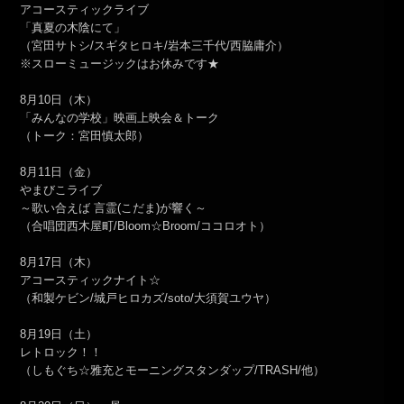
アコースティックライブ
「真夏の木陰にて」
（宮田サトシ/スギタヒロキ/岩本三千代/西脇庸介）
※スローミュージックはお休みです★
8月10日（木）
「みんなの学校」映画上映会＆トーク
（トーク：宮田慎太郎）
8月11日（金）
やまびこライブ
～歌い合えば 言霊(こだま)が響く～
（合唱団西木屋町/Bloom☆Broom/ココロオト）
8月17日（木）
アコースティックナイト☆
（和製ケビン/城戸ヒロカズ/soto/大須賀ユウヤ）
8月19日（土）
レトロック！！
（しもぐち☆雅充とモーニングスタンダップ/TRASH/他）