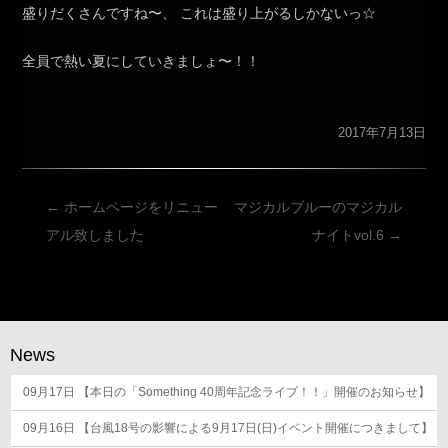
盛りだくさんですね〜、 これは盛り上がるしかないっ☆
全員で熱い夏にしていきましょ〜！！
2017年7月13日
投
←
ホームページをリニュー
マジカルブルーのマジカル
稿
アル致しました
ナイトvol.6
→
ナ
ビ
ゲ
ー
News
シ
09月17日
ョ
【本日の「Something 40周年記念ライブ！！」開催のお知らせ】
ン
09月16日
【台風18号の影響による9月17日(日)イベント開催につきまして】