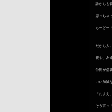
誰からも
思っちゃ
もーどー
だから人
親や、友
仲間が必
いい加減
「おまえ
そう言っ