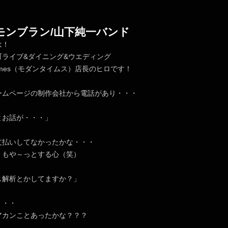
S/モンブラン/山下純一バンド
は！
町ライブ&ダイニング&ウエディング
nTimes（モダンタイムス）店長のヒロです！
ームページの制作会社から電話があり・・・
とお話が・・・」
支払いしてなかったかな・・・
、もや～っとする心（笑）
ス解析とかしてますか？」
・・・
アカンことあったかな？？？