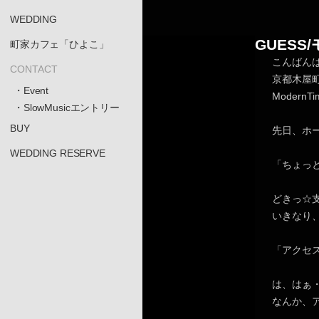
WEDDING
GUES
町家カフェ「ひよこ」
こんばん
CONTACT
京都木屋
・Event
Moder
・SlowMusicエントリー
BUY
先日、ホ
WEDDING RESERVE
「ちょっ
どきっ☆
いきなり
「アクセ
は、はぁ
なんか、