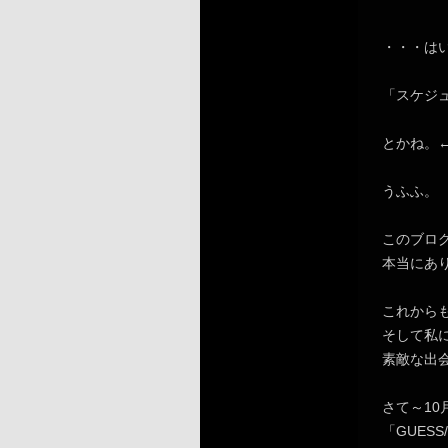
・・・は
「スケジ
とかね。
うふふ。
このブロ
本当にあ
これから
そして私
素敵な出
さて～10
「GUES