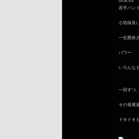
GUESS
若手バン
小気味良
一生懸命
パワー
いろんな
一回ずつ
その発展
ドキドキ