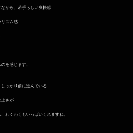
ドながら、若手らしい爽快感
いリズム感
さ
ものを感じます。
、しっかり前に進んでいる
途上さが
も、わくわくもいっぱいくれますね。