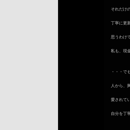
それだけ
丁寧に更
思うわけ
私も、現
・・・で
人から、
愛されて
自分を丁