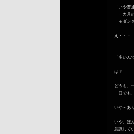
「いや普
一カ月の
モダンタ
え・・・
「多いん
は？
どうも、一
一日でも、
いや～あ
いや、ほ
意識して