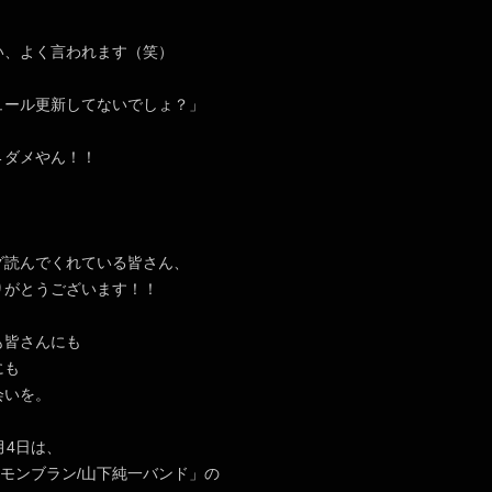
い、よく言われます（笑）
ュール更新してないでしょ？」
←ダメやん！！
グ読んでくれている皆さん、
りがとうございます！！
も皆さんにも
にも
会いを。
月4日は、
S/モンブラン/山下純一バンド」の