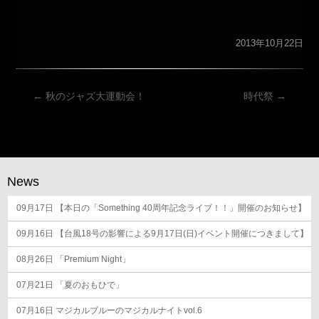
2013年10月22日
投
←
秋のジャズ大運動会！
時代祭
→
稿
ナ
ビ
ゲ
News
ー
09月17日
シ
【本日の「Something 40周年記念ライブ！！」開催のお知らせ】
ョ
09月16日
【台風18号の影響による9月17日(日)イベント開催につきまして】
ン
08月26日
「Premium Night」
07月21日
「夏のおもひで」
07月16日
マジカルブルーのマジカルナイトvol.6