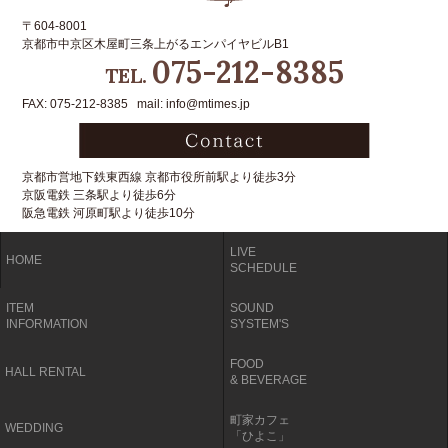
〒604-8001
京都市中京区木屋町三条上がるエンパイヤビルB1
075-212-8385
TEL.
FAX: 075-212-8385 mail: info@mtimes.jp
京都市営地下鉄東西線 京都市役所前駅より徒歩3分
京阪電鉄 三条駅より徒歩6分
阪急電鉄 河原町駅より徒歩10分
LIVE
HOME
SCHEDULE
ITEM
SOUND
INFORMATION
SYSTEM'S
FOOD
HALL RENTAL
& BEVERAGE
町家カフェ
WEDDING
「ひよこ」