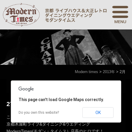
Modern times
>
2013年
>
2月
Modern times
>
2013年
>
2月
This page can't load Google Maps correctly.
27日 スローミュージック☆
OK
Do you own this website?
こんばんは！
京都木屋町ライブ&ダイニング&ウエディング
ModernTimes(モダン・タイムス）店長のヒロです！