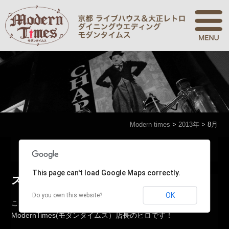
Modern times
>
2013年
>
8月
Modern times
>
2013年
>
8月
This page can't load Google Maps correctly.
スローミュージック
OK
Do you own this website?
こんにちは！京都木屋町ライブ&ダイニング&ウエディング
ModernTimes(モダンタイムス）店長のヒロです！