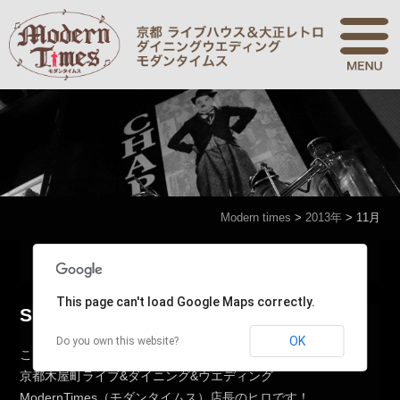
Modern times
>
2013年
>
11月
Modern times
>
2013年
>
11月
This page can't load Google Maps correctly.
Sunny/内田心晴/ゆのとうちあきら
OK
Do you own this website?
こんにちは！
京都木屋町ライブ&ダイニング&ウエディング
ModernTimes（モダンタイムス）店長のヒロです！