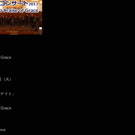
f Grace
1日（火）
ルナイト」
f Grace
nce