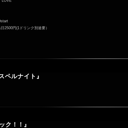
 LOVE
start
当日2500円(1ドリンク別途要）
スペルナイト』
ック！！』