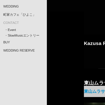
WEDDING
町家カフェ「ひよこ」
CONTACT
・Event
・SlowMusicエントリー
BUY
Kazusa 
WEDDING RESERVE
東山ムラ
東山ムラサ