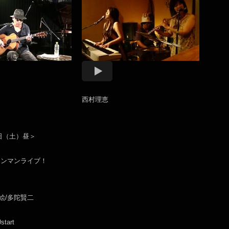
西村理恵
5日（土）昼＞
ワンマンライブ！
理絵/多陀賢二
start