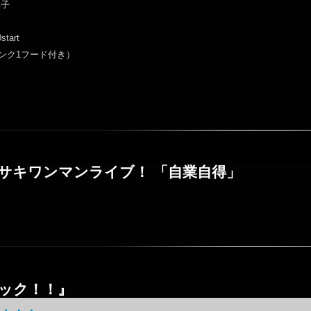
祥子
start
リンク1フード付き）
サキワンマンライブ！ 「自業自得」
ック！！』