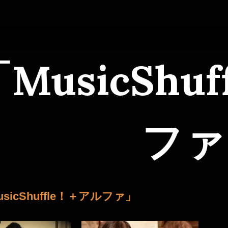
MusicShu
ファ
sicShuffle！＋アルファ」