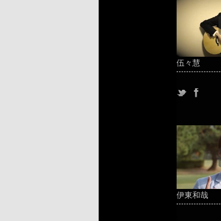
伍々慧
伊東和哉