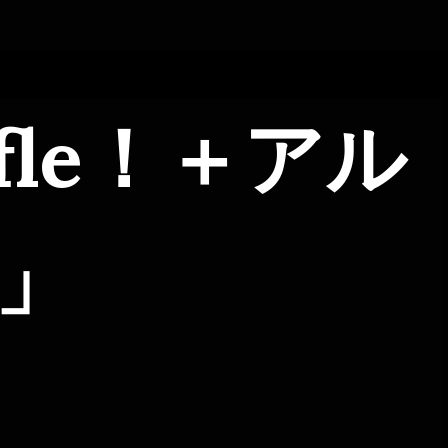
ffle！＋アル
」