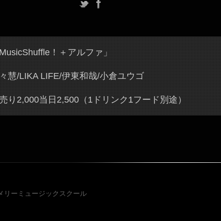
MusicShuffle！＋アルファ」
々慧/LIKA LIFE/伊東和哉/小倉ユウゴ
売り2,000当日2,500（1ドリンク1フード別途）
投稿ナビゲ
メリーミュージックスクール