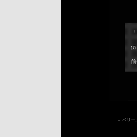
「
伍
前
←
ベリー