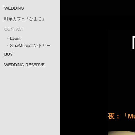
WEDDING
町家カフェ「ひよこ」
CONTACT
「
・Event
・SlowMusicエントリー
BUY
WEDDING RESERVE
夜：「Mu