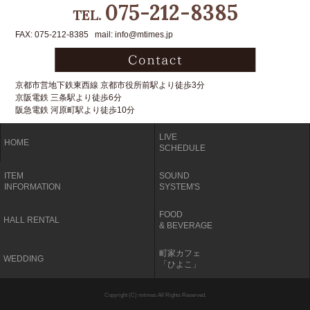
075-212-8385
TEL.
FAX: 075-212-8385 mail: info@mtimes.jp
京都市営地下鉄東西線 京都市役所前駅より徒歩3分
京阪電鉄 三条駅より徒歩6分
阪急電鉄 河原町駅より徒歩10分
LIVE
HOME
SCHEDULE
ITEM
SOUND
INFORMATION
SYSTEM'S
FOOD
HALL RENTAL
& BEVERAGE
町家カフェ
WEDDING
「ひよこ」
Copyright (C) mtimes All Rights Reserved.