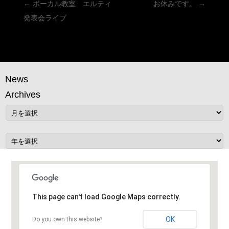
投
←
ボーカル教室 エルティ
お休みです。
→
稿
発表会ライブ
ナ
ビ
ゲ
ー
News
シ
Archives
ョ
ン
This page can't load Google Maps correctly.
OK
Do you own this website?