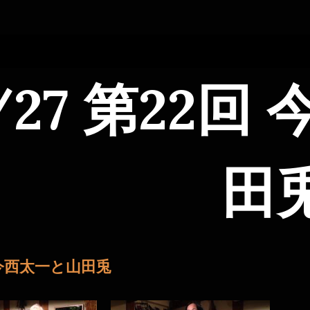
/27 第22
田
 今西太一と山田兎