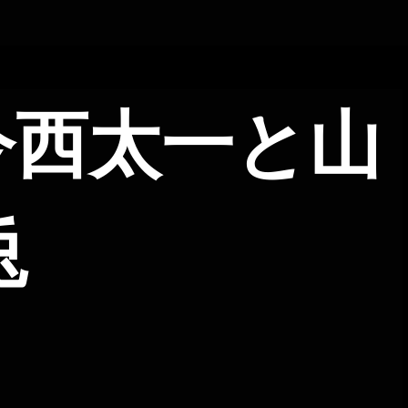
回 今西太一と山
兎