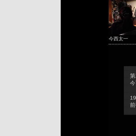
今西太一
第
今
19
前