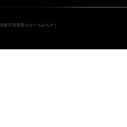
投稿ナビゲ
 原田侑子/長島寛/さかぐちみちぞう