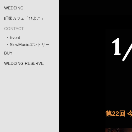
WEDDING
町家カフェ「ひよこ」
CONTACT
1
・Event
・SlowMusicエントリー
BUY
WEDDING RESERVE
第22回