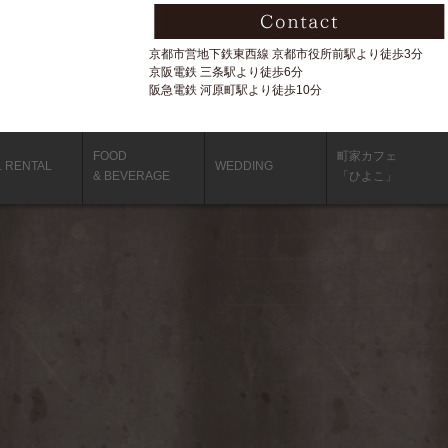
京都市営地下鉄東西線 京都市役所前駅より徒歩3分
京阪電鉄 三条駅より徒歩6分
阪急電鉄 河原町駅より徒歩10分
FOOD
町家カフェ
L RENTAL
WEDDING
& BEVERAGE
「ひよこ」