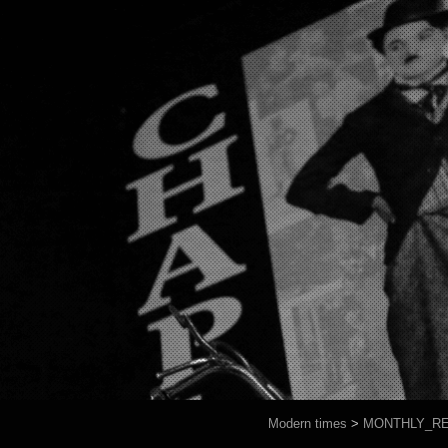
Modern times
>
MONTHLY_R