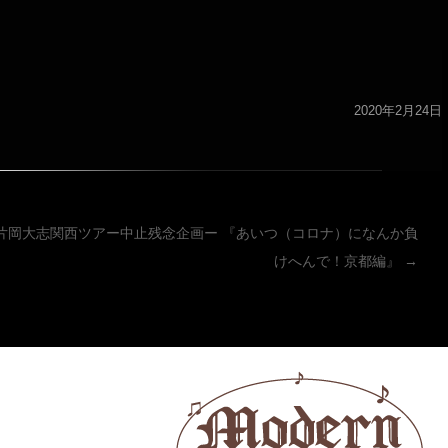
2020年2月24日
ーション
 ー片岡大志関西ツアー中止残念企画ー 『あいつ（コロナ）になんか負
けへんで！京都編』
→