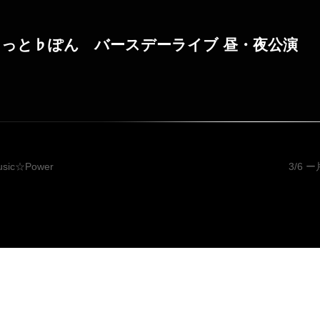
 ふらっと♭ぽん バースデーライブ 昼・夜公演
投稿ナビゲ
usic☆Power
3/6