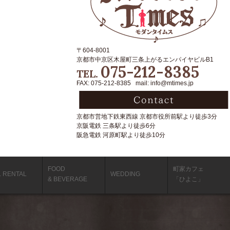
〒604-8001
京都市中京区木屋町三条上がるエンパイヤビルB1
075-212-8385
TEL.
FAX: 075-212-8385 mail: info@mtimes.jp
京都市営地下鉄東西線 京都市役所前駅より徒歩3分
京阪電鉄 三条駅より徒歩6分
阪急電鉄 河原町駅より徒歩10分
FOOD
町家カフェ
L RENTAL
WEDDING
& BEVERAGE
「ひよこ」