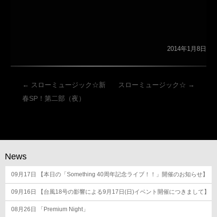
2014年1月8日
投
←
スローミュージック☆新
スローミュージック☆
→
稿
春SP！第二部（夜）
ナ
ビ
ゲ
ー
News
シ
09月17日
ョ
【本日の「Something 40周年記念ライブ！！」開催のお知らせ】
ン
09月16日
【台風18号の影響による9月17日(日)イベント開催につきまして】
08月26日
「Premium Night」