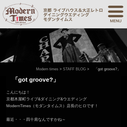
Modern times
>
STAFF BLOG
>
「got groove?」
「got groove?」
こんにちは！
京都木屋町ライブ&ダイニング&ウエディング
ModernTimes（モダンタイムス）店長のヒロです！
最近・・・四十肩なんですかね～