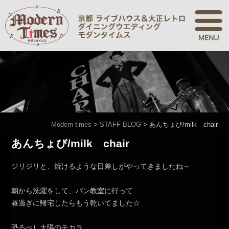
Modern times
>
STAFF BLOG
>
あんちょび/milk chair
あんちょび/milk chair
ジリジリと、焼けるような日差しがやってきましたね～
朝から洗濯をして、パン教室に行って
昼過ぎに帰宅したらもう乾いてました☆
恐るべし太陽のチカラ。