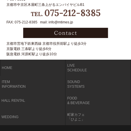
京都市中京区木屋町三条上がるエンパイヤビルB1
075-212-8385
TEL.
FAX: 075-212-8385 mail: info@mtimes.jp
京都市営地下鉄東西線 京都市役所前駅より徒歩3分
京阪電鉄 三条駅より徒歩6分
阪急電鉄 河原町駅より徒歩10分
LIVE
HOME
SCHEDULE
ITEM
SOUND
INFORMATION
SYSTEM'S
FOOD
HALL RENTAL
& BEVERAGE
町家カフェ
WEDDING
「ひよこ」