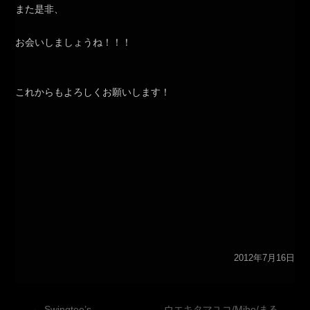
また是非、
お会いしましょうね！！！
これからもよろしくお願いします！
2012年7月16日
投
←
Swingtee’s
ウエキタマユコ/Miho/まる