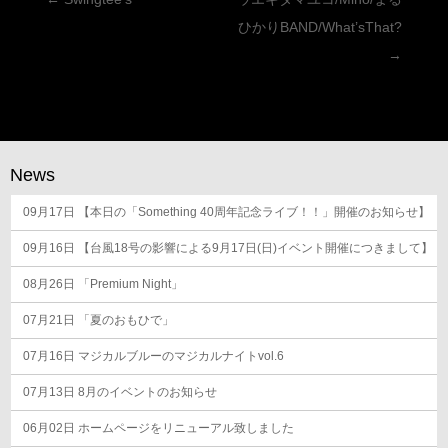
稿
ひかりBAND/What’sThat?
ナ
→
ビ
ゲ
ー
シ
News
ョ
09月17日
ン
【本日の「Something 40周年記念ライブ！！」開催のお知らせ】
09月16日
【台風18号の影響による9月17日(日)イベント開催につきまして】
08月26日
「Premium Night」
07月21日
「夏のおもひで」
07月16日
マジカルブルーのマジカルナイトvol.6
07月13日
8月のイベントのお知らせ
06月02日
ホームページをリニューアル致しました